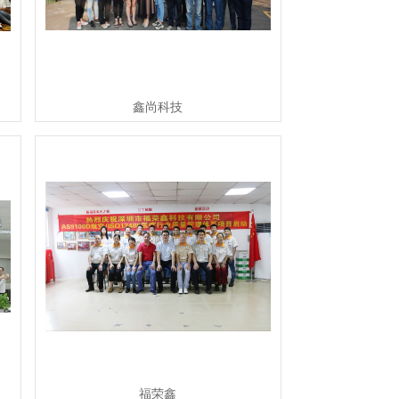
鑫尚科技
福荣鑫