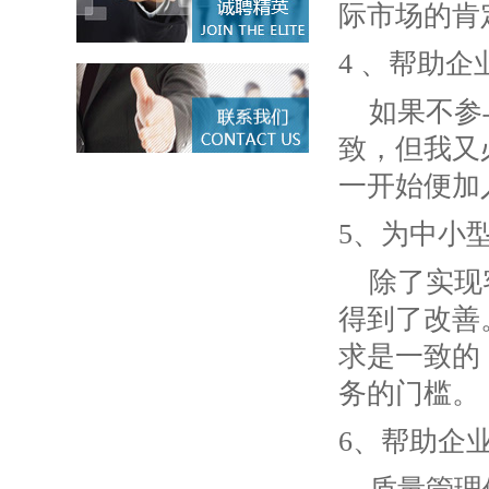
际市场的肯
4 、帮助
如果不参
致，但我又
一开始便加
5、为中小
除了实现
得到了改善
求是一致的
务的门槛。
6、帮助企